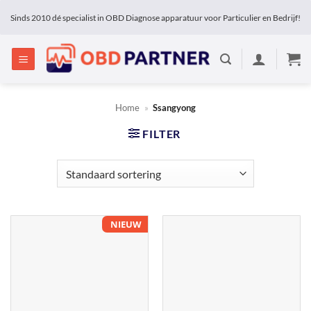
Ga
Sinds 2010 dé specialist in OBD Diagnose apparatuur voor Particulier en Bedrijf!
naar
inhoud
Home
»
Ssangyong
FILTER
NIEUW