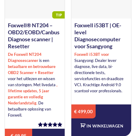
TIP
Foxwell® NT204 –
Foxwell i53BT | OE-
OBD2/EOBD/Canbus
level
Diagnose scanner |
Diagnosecomputer
Resetter
voor Ssangyong
De
Foxwell NT204
Foxwell i53BT voor
Diagnosescanner
is een
Ssangyong: Dealer lever
betaalbare en betrouwbare
diagnose, live data, bi-
OBD2 Scanner + Resetter
directionele tests,
voor het uitlezen en wissen
servicefuncties en draadloze
van storingen. Met livedata
,
VCI. Krachtige Android 9.0
lifetime updates, 5 jaar
scantool voor professionals.
garantie en volledig
Nederlandstalig.
De
betaalbare oplossing van
€
499,00
Foxwell.
IN WINKELWAGEN
Oorspronkelijke
Huidige
Waardering
prijs
prijs
€
49,95