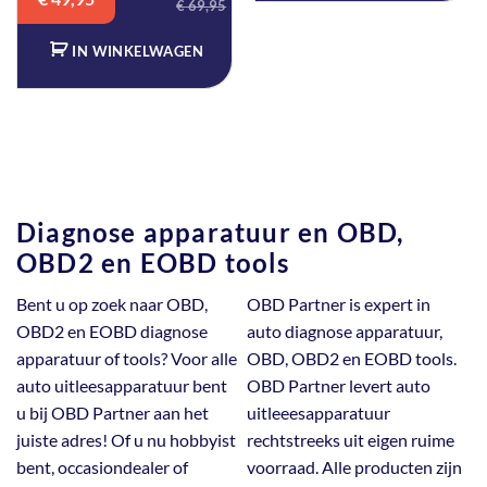
5
uit 5
€
69,95
was:
is:
€ 69,95.
€ 49,95.
IN WINKELWAGEN
Diagnose apparatuur en OBD,
OBD2 en EOBD tools
Bent u op zoek naar OBD,
OBD Partner is expert in
OBD2 en EOBD diagnose
auto diagnose apparatuur,
apparatuur of tools? Voor alle
OBD, OBD2 en EOBD tools.
auto uitleesapparatuur bent
OBD Partner levert auto
u bij OBD Partner aan het
uitleeesapparatuur
juiste adres! Of u nu hobbyist
rechtstreeks uit eigen ruime
bent, occasiondealer of
voorraad. Alle producten zijn